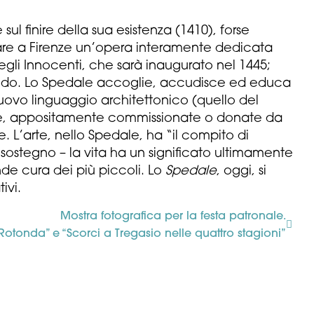
l finire della sua esistenza (1410), forse
reare a Firenze un’opera interamente dedicata
egli Innocenti, che sarà inaugurato nel 1445;
 mondo. Lo Spedale accoglie, accudisce ed educa
n nuovo linguaggio architettonico (quello del
arte, appositamente commissionate o donate da
e. L’arte, nello Spedale, ha “il compito di
sostegno – la vita ha un significato ultimamente
ende cura dei più piccoli. Lo
Spedale
, oggi, si
ivi.
Mostra fotografica per la festa patronale.
Rotonda” e “Scorci a Tregasio nelle quattro stagioni”