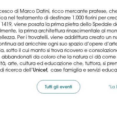
esco di Marco Datini, ricco mercante pratese, che su
ca nel testamento di destinare 1.000 fiorini per c
 1419, viene posata la prima pietra dello Spedale d
bilmente, la prima architettura rinascimentale al
 bellezza. Per i trovatelli, viene addirittura creato u
continua ad arricchire ogni suo spazio d’opere d’
ia, sotto il cui manto si trova ricovero e consolazion
ati abbandonati da coloro che la natura ci dà come 
rità, arte, cultura ed educazione che, tuttora, si pr
 di ricerca dell’
Unicef,
case famiglia e servizi educat
Tutti gli eventi
“La 